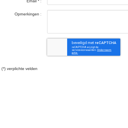
Email
*
:
Opmerkingen :
(*) verplichte velden