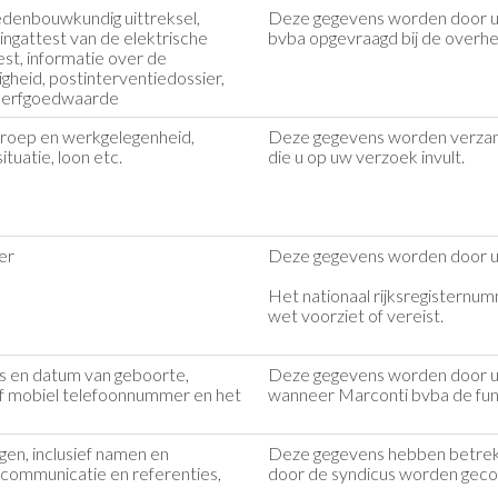
edenbouwkundig uittreksel,
Deze gegevens worden door u 
ngattest van de elektrische
bvba opgevraagd bij de overhe
test, informatie over de
heid, postinterventiedossier,
e erfgoedwaarde
eroep en werkgelegenheid,
Deze gegevens worden verzame
situatie, loon etc.
die u op uw verzoek invult.
er
Deze gegevens worden door u
Het nationaal rijksregisternum
wet voorziet of vereist.
s en datum van geboorte,
Deze gegevens worden door u 
t of mobiel telefoonnummer en het
wanneer Marconti bvba de func
gen, inclusief namen en
Deze gegevens hebben betrekk
communicatie en referenties,
door de syndicus worden gec
.