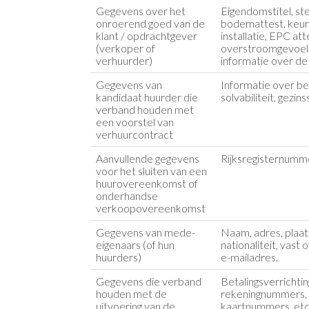
Gegevens over het
Eigendomstitel, st
onroerend goed van de
bodemattest, keuri
klant / opdrachtgever
installatie, EPC at
(verkoper of
overstroomgevoelig
verhuurder)
informatie over d
Gegevens van
Informatie over b
kandidaat huurder die
solvabiliteit, gezins
verband houden met
een voorstel van
verhuurcontract
Aanvullende gegevens
Rijksregisternumm
voor het sluiten van een
huurovereenkomst of
onderhandse
verkoopovereenkomst
Gegevens van mede-
Naam, adres, plaat
eigenaars (of hun
nationaliteit, vas
huurders)
e-mailadres.
Gegevens die verband
Betalingsverrichtin
houden met de
rekeningnummers, 
uitvoering van de
kaartnummers, etc