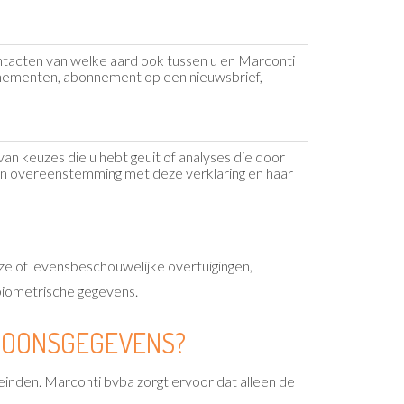
acten van welke aard ook tussen u en Marconti
enementen, abonnement op een nieuwsbrief,
van keuzes die u hebt geuit of analyses die door
 in overeenstemming met deze verklaring en haar
uze of levensbeschouwelijke overtuigingen,
biometrische gegevens.
RSOONSGEGEVENS?
inden. Marconti bvba zorgt ervoor dat alleen de