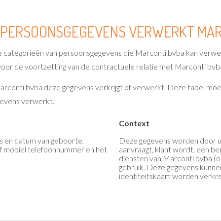
AN PERSOONSGEGEVENS VERWERKT MAR
 categorieën van persoonsgegevens die Marconti bvba kan verwer
 voor de voortzetting van de contractuele relatie met Marconti bvb
arconti bvba deze gegevens verkrijgt of verwerkt. Deze tabel mo
evens verwerkt.
Context
s en datum van geboorte,
Deze gegevens worden door u 
t of mobiel telefoonnummer en het
aanvraagt, klant wordt, een be
diensten van Marconti bvba (onl
gebruik. Deze gegevens kunne
identiteitskaart worden verkr