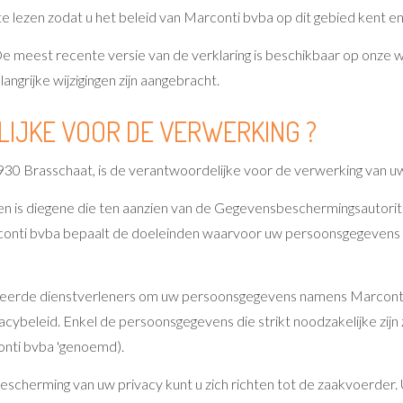
te lezen zodat u het beleid van Marconti bvba op dit gebied kent en 
e meest recente versie van de verklaring is beschikbaar op onze we
ngrijke wijzigingen zijn aangebracht.
ELIJKE VOOR DE VERWERKING ?
930 Brasschaat, is de verantwoordelijke voor de verwerking van u
n is diegene die ten aanzien van de Gegevensbeschermingsautorite
onti bvba bepaalt de doeleinden waarvoor uw persoonsgegevens 
seerde dienstverleners om uw persoonsgegevens namens Marconti 
cybeleid. Enkel de persoonsgegevens die strikt noodzakelijke zijn
onti bvba 'genoemd).
bescherming van uw privacy kunt u zich richten tot de zaakvoerde