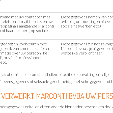
verband met uw contacten met
Deze gegevens komen van cont
telefoon, e-mail, fax enz. en uw
bvba (bij ontmoetingen of ev
 webpagina's aangaande Marconti
sociale netwerken etc.)
 of haar partners, op sociale
w gedrag en voorkeuren met
Deze gegevens zijn het gevolg 
 gebruik van communicatie- en
Marconti bvba zijn uitgevoerd
ormatie over uw persoonlijke
wettelijke verplichtingen.
jl, privé of professioneel
 etc.
s of etnische afkomst onthullen, of politieke opvattingen, religie
 levensgegevens of seksuele gerichtheid, genetische gegevens of 
EN VERWERKT MARCONTI BVBA UW PE
onsgegevens enkel en alleen voor de hier onder beschreven doele