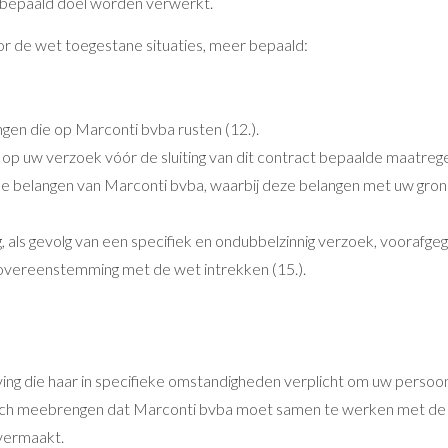
 bepaald doel worden verwerkt.
r de wet toegestane situaties, meer bepaald:
ngen die op Marconti bvba rusten (12.).
op uw verzoek vóór de sluiting van dit contract bepaalde maatrege
de belangen van Marconti bvba, waarbij deze belangen met uw gro
 als gevolg van een specifiek en ondubbelzinnig verzoek, voorafgega
overeenstemming met de wet intrekken (15.).
ing die haar in specifieke omstandigheden verplicht om uw persoo
 zich meebrengen dat Marconti bvba moet samen te werken met de 
vermaakt.