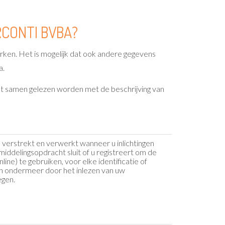
CONTI BVBA?
ken. Het is mogelijk dat ook andere gegevens
a.
et samen gelezen worden met de beschrijving van
verstrekt en verwerkt wanneer u inlichtingen
middelingsopdracht sluit of u registreert om de
ine) te gebruiken, voor elke identificatie of
n ondermeer door het inlezen van uw
egen.