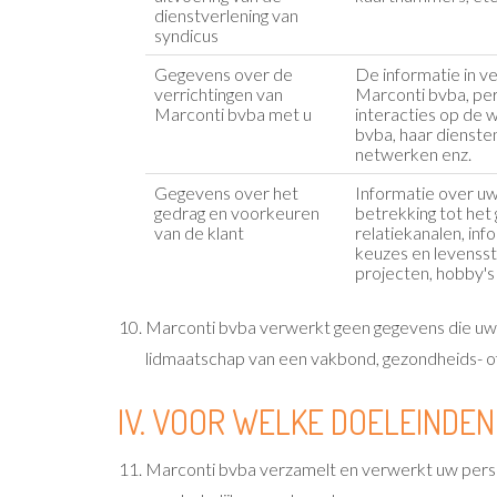
dienstverlening van
syndicus
Gegevens over de
De informatie in 
verrichtingen van
Marconti bvba, per 
Marconti bvba met u
interacties op de
bvba, haar diensten
netwerken enz.
Gegevens over het
Informatie over u
gedrag en voorkeuren
betrekking tot het
van de klant
relatiekanalen, inf
keuzes en levenssti
projecten, hobby's
Marconti bvba verwerkt geen gegevens die uw ra
lidmaatschap van een vakbond, gezondheids- of
IV. VOOR WELKE DOELEIND
Marconti bvba verzamelt en verwerkt uw perso