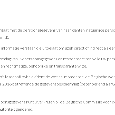
mgaat met de persoonsgegevens van haar klanten, natuurlijke perso
oemd).
rmatie verstaan die u toelaat om uzelf direct of indirect als een 
erming van uw persoonsgegevens en respecteert ten volle uw perso
 rechtmatige, behoorlijke en transparante wijze.
eft Marconti bvba evident de wet na, momenteel de Belgische we
l 2016 betreffende de gegevensbescherming (beter bekend als 'GDP
onsgegevens kunt u verkrijgen bij de Belgische Commissie voor de
toriteit
genoemd.