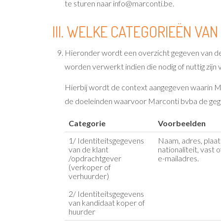
te sturen naar info@marconti.be.
III. WELKE CATEGORIEËN V
Hieronder wordt een overzicht gegeven van de
worden verwerkt indien die nodig of nuttig zijn
Hierbij wordt de context aangegeven waarin M
de doeleinden waarvoor Marconti bvba de geg
Categorie
Voorbeelden
1/ Identiteitsgegevens
Naam, adres, plaat
van de klant
nationaliteit, vas
/opdrachtgever
e-mailadres.
(verkoper of
verhuurder)
2/ Identiteitsgegevens
van kandidaat koper of
huurder