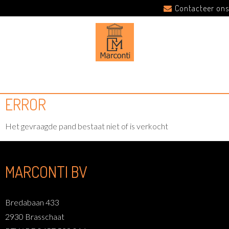
Contacteer ons
ERROR
Het gevraagde pand bestaat niet of is verkocht
MARCONTI BV
Bredabaan 433
2930 Brasschaat